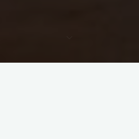
« Tous les Évènements
Cet évènement est passé.
Séance VMA > Autocross de Mazan
8 février 2023 @ 18h50
-
20h00