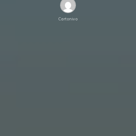
Cartonivo