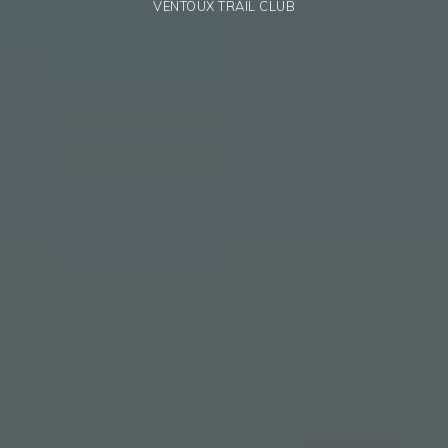
VENTOUX TRAIL CLUB