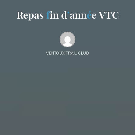
R
e
e
p
a
s
f
i
n
n
d
’
a
n
n
é
e
V
T
C
VENTOUX TRAIL CLUB