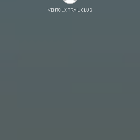
VENTOUX TRAIL CLUB